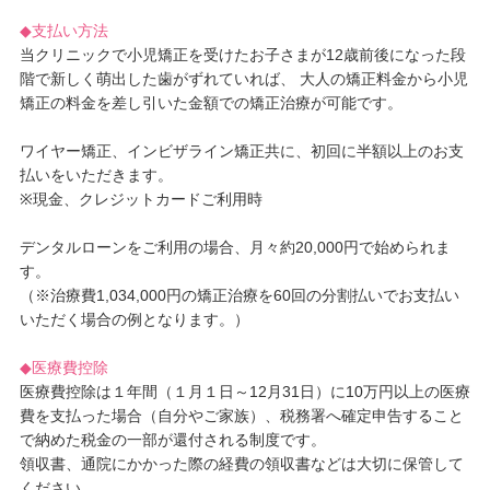
◆支払い方法
当クリニックで小児矯正を受けたお子さまが12歳前後になった段
階で新しく萌出した歯がずれていれば、 大人の矯正料金から小児
矯正の料金を差し引いた金額での矯正治療が可能です。
ワイヤー矯正、インビザライン矯正共に、初回に半額以上のお支
払いをいただきます。
※現金、クレジットカードご利用時
デンタルローンをご利用の場合、月々約20,000円で始められま
す。
（※治療費1,034,000円の矯正治療を60回の分割払いでお支払い
いただく場合の例となります。）
◆医療費控除
医療費控除は１年間（１月１日～12月31日）に10万円以上の医療
費を支払った場合（自分やご家族）、税務署へ確定申告すること
で納めた税金の一部が還付される制度です。
領収書、通院にかかった際の経費の領収書などは大切に保管して
ください。