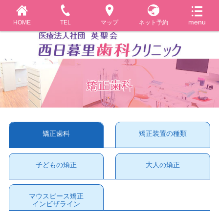
HOME
TEL
マップ
ネット予約
矯正歯科
矯正歯科
矯正装置の種類
子どもの矯正
大人の矯正
マウスピース矯正
インビザライン